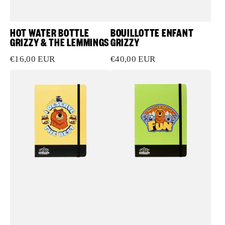
HOT WATER BOTTLE
BOUILLOTTE ENFANT
GRIZZY & THE LEMMINGS
GRIZZY
Prix
€16,00 EUR
Prix
€40,00 EUR
habituel
habituel
Carnet
Carnet
de
de
notes
notes
"I
"Another
Deserve
Day
the
of
Best"
Fun"
(A5)
(A5)