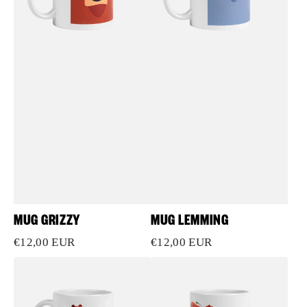
MUG GRIZZY
MUG LEMMING
Prix
€12,00 EUR
Prix
€12,00 EUR
habituel
habituel
Mug
Mug
portrait
Aspirateur
Grizzy