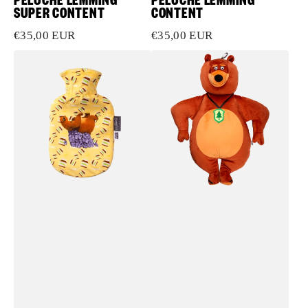
SUPER CONTENT
CONTENT
Prix
€35,00 EUR
Prix
€35,00 EUR
habituel
habituel
Hot
Bouillotte
water
enfant
bottle
Grizzy
Grizzy
&
the
lemmings