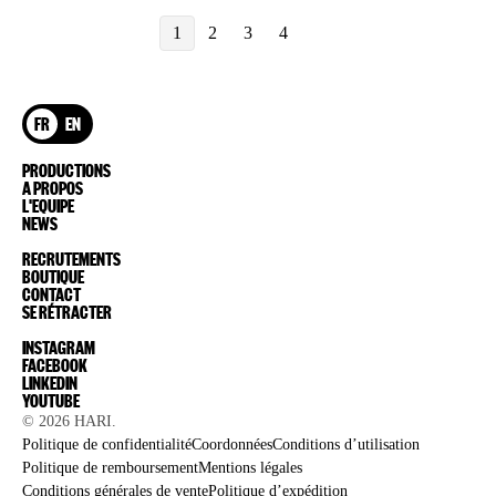
1
2
3
4
FR
EN
PRODUCTIONS
A PROPOS
L'EQUIPE
NEWS
RECRUTEMENTS
BOUTIQUE
CONTACT
SE RÉTRACTER
INSTAGRAM
FACEBOOK
LINKEDIN
YOUTUBE
© 2026
HARI
.
Politique de confidentialité
Coordonnées
Conditions d’utilisation
Politique de remboursement
Mentions légales
Conditions générales de vente
Politique d’expédition