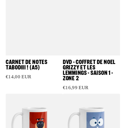
1
-
Zone
2
CARNET DE NOTES
DVD - COFFRET DE NOEL
TABODIII ! (A5)
GRIZZY ET LES
LEMMINGS - SAISON 1 -
ZONE 2
Prix
€14,00 EUR
habituel
Prix
€16,99 EUR
habituel
Mug
Mug
Grizzy
Lemming