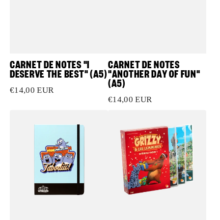
CARNET DE NOTES "I
CARNET DE NOTES
DESERVE THE BEST" (A5)
"ANOTHER DAY OF FUN"
(A5)
Prix
€14,00 EUR
Prix
€14,00 EUR
habituel
habituel
Carnet
DVD
de
-
notes
Coffret
Tabodiii
de
!
Noel
(A5)
Grizzy
et
les
Lemmings
-
Saison