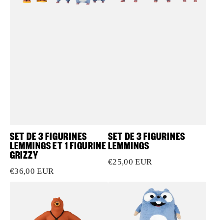
Grizzy
SET DE 3 FIGURINES
SET DE 3 FIGURINES
LEMMINGS ET 1 FIGURINE
LEMMINGS
GRIZZY
Prix
€25,00 EUR
Prix
€36,00 EUR
habituel
habituel
Figurine
Paire
Grizzy
de
peluches
Lemmings