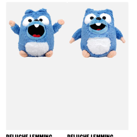
habituel
Peluche
Peluche
Lemming
Lemming
Super
Content
Content
PELUCHE LEMMING
PELUCHE LEMMING