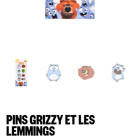
de
la
galerie
PINS GRIZZY ET LES
LEMMINGS