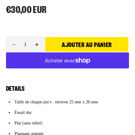
€30,00 EUR
Prix
habituel
Quantité
AJOUTER AU PANIER
Réduire
Augmenter
la
la
quantité
quantité
de
de
Pins
Pins
Grizzy
Grizzy
et
et
DETAILS
les
les
Lemmings
Lemmings
Taille de chaque pin’s : environ 25 mm x 20 mm
Émail dur
Plat (sans relief)
Plaquage argenté