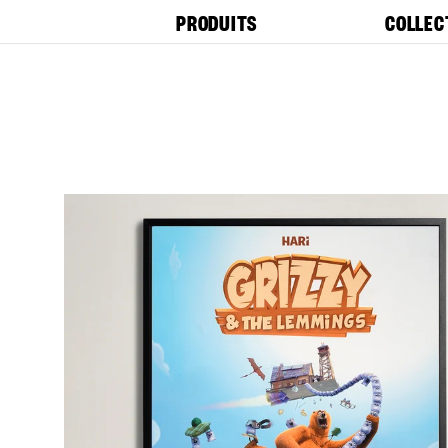
et
PRODUITS
COLLEC
passer
au
contenu