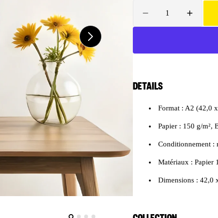
Quantité
Réduire
Augmen
la
la
quantité
quantité
de
de
Poster
Poster
Grizzy
Grizzy
a
&amp;
&amp;
DETAILS
les
les
lemmings
lemmin
Format : A2 (42,0 
Saison
Saison
4
4
Papier : 150 g/m²,
(format
(format
A2)
A2)
Conditionnement : 
Matériaux :
Papier 
Dimensions :
42,0 
COLLECTION