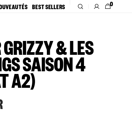
0
PANIER
OUVEAUTÉS
BEST SELLERS
0 ARTICLE
 GRIZZY & LES
GS SAISON 4
T A2)
R